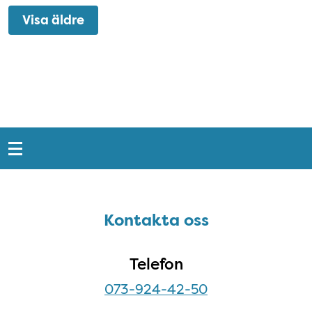
Visa äldre
Snabblänkar
Sidfot
Kontakta oss
Kontakta oss
Telefon
073-924-42-50