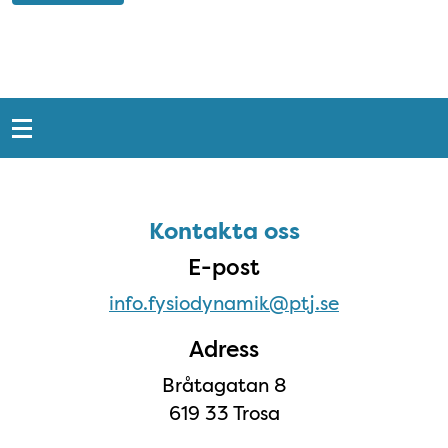
Snabblänkar
Sidfot
Kontakta oss
Kontakta oss
E-post
info.fysiodynamik@ptj.se
Adress
Bråtagatan 8
619 33 Trosa