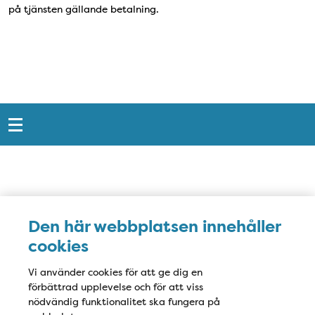
på tjänsten gällande betalning.
Snabblänkar
Sidfot
Karta
Den här webbplatsen innehåller
cookies
Vi använder cookies för att ge dig en
förbättrad upplevelse och för att viss
nödvändig funktionalitet ska fungera på