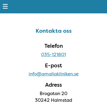
Snabblänkar
Sidfot
Kontakta oss
Kontakta oss
Telefon
035-121801
E-post
info@amaliakliniken.se
Adress
Brogatan 20
30242 Halmstad