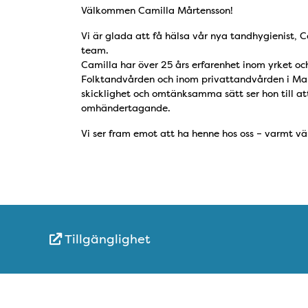
Välkommen Camilla Mårtensson!
Vi är glada att få hälsa vår nya tandhygienist, 
team.
Camilla har över 25 års erfarenhet inom yrket o
Folktandvården och inom privattandvården i Ma
skicklighet och omtänksamma sätt ser hon till at
omhändertagande.
Vi ser fram emot att ha henne hos oss – varmt v
Tillgänglighet
Snabblänkar
Sidfot