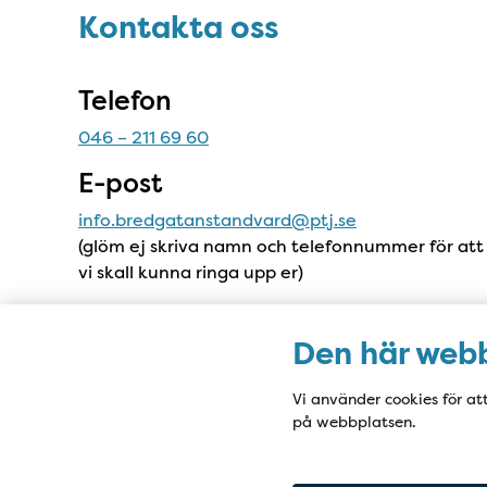
Kontakta oss
Kontakta oss
Telefon
046 – 211 69 60
E-post
info.bredgatanstandvard@ptj.se
(glöm ej skriva namn och telefonnummer för att
vi skall kunna ringa upp er)
Adress
Den här webb
Bredgatan 8
222 21 Lund
Vi använder cookies för at
på webbplatsen.