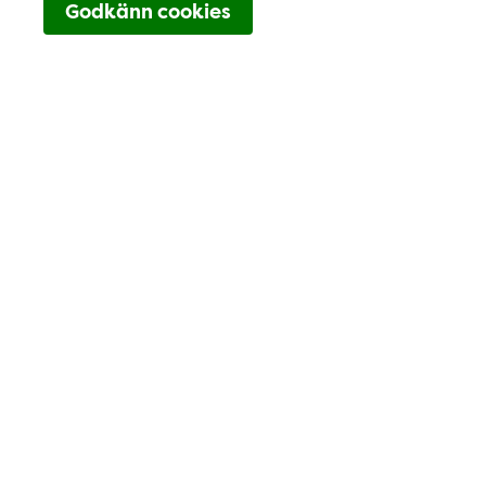
Godkänn cookies
Välj din tandläkare genom att klick
Välj din tandläkare genom att
klicka på respektive bild
Team Sandra