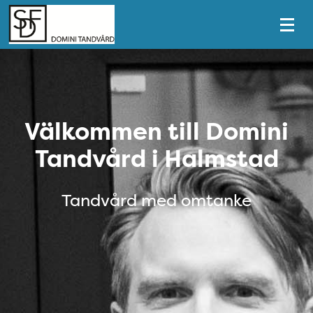
Tillgänglighetsmeny
Heroblock
Välkommen till Domini
Tandvård i Halmstad
Tandvård med omtanke