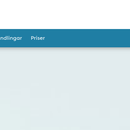
ndlingar
Priser
ntrumtandläkarna i Va