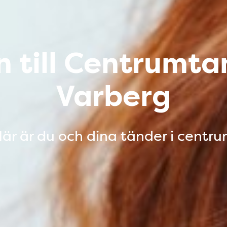
till Centrumta
Varberg
är är du och dina tänder i centr