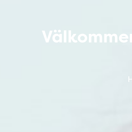
Välkommen 
H