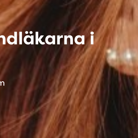
ndläkarna i
um