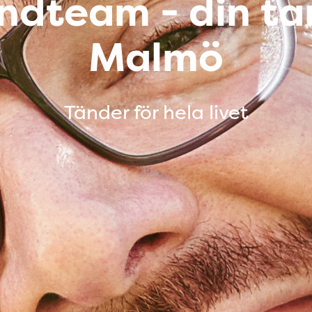
dteam - din ta
Malmö
Tänder för hela livet