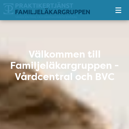
Tillgänglighetsmeny
Välkommen till Familjeläkargr
Välkommen till
Familjeläkargruppen -
Vårdcentral och BVC