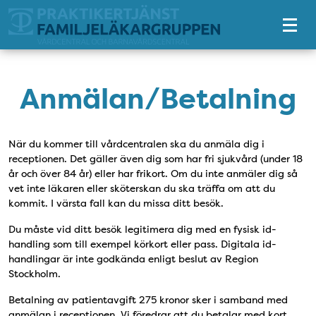
Tillgänglighetsmeny
Anmälan/Betalning
När du kommer till vårdcentralen ska du anmäla dig i
receptionen. Det gäller även dig som har fri sjukvård (under 18
år och över 84 år) eller har frikort. Om du inte anmäler dig så
vet inte läkaren eller sköterskan du ska träffa om att du
kommit. I värsta fall kan du missa ditt besök.
Du måste vid ditt besök legitimera dig med en fysisk id-
handling som till exempel körkort eller pass. Digitala id-
handlingar är inte godkända enligt beslut av Region
Stockholm.
Betalning av patientavgift 275 kronor sker i samband med
anmälan i receptionen. Vi föredrar att du betalar med kort,