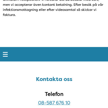
men vi accepterar även kontant betalning. Efter besök på vår
infektionsmottagning eller efter videosamtal så skickar vi
faktura.
Snabblänkar
Sidfot
Kontakta oss
Kontakta oss
Telefon
08-587 676 10