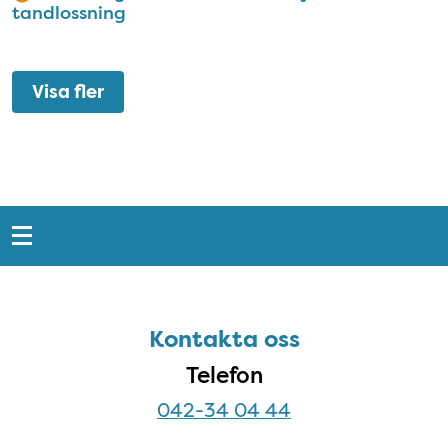
tandlossning
Visa fler
Snabblänkar
Sidfot
Kontakta oss
Kontakta oss
Telefon
042-34 04 44