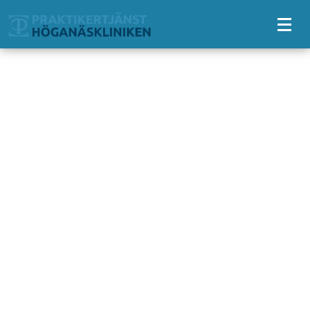
Tillgänglighetsmeny
Välkommen till Höganäsklinik
Höganäskliniken
Välkommen