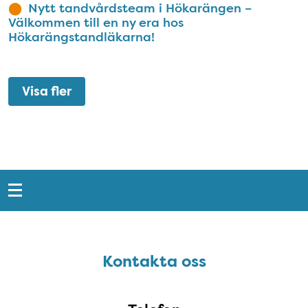
Nytt tandvårdsteam i Hökarängen –
Välkommen till en ny era hos
Hökarängstandläkarna!
Visa fler
Snabblänkar
Sidfot
Kontakta oss
Kontakta oss