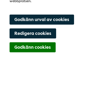
webbplatsen.
Godkänn urval av cookies
Redigera cookies
Navigering för Kont
Godkänn cookies
Bli patient hos
Remiss/Egen
Kontakta oss
oss
remiss
Kontaktfält
Välkommen till
Kneippentandläkarna!