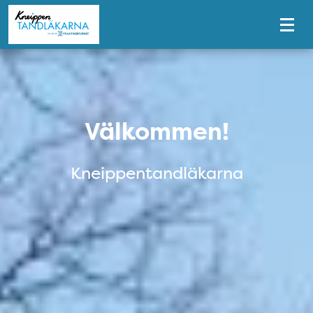
Tillgänglighetsmeny
Välkommen till Kneippentand
Välkommen!
Kneippentandläkarna