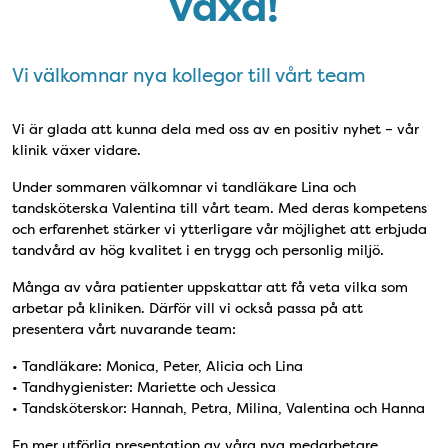
växa!
Vi välkomnar nya kollegor till vårt team
Vi är glada att kunna dela med oss av en positiv nyhet – vår
klinik växer vidare.
Under sommaren välkomnar vi tandläkare Lina och
tandsköterska Valentina till vårt team. Med deras kompetens
och erfarenhet stärker vi ytterligare vår möjlighet att erbjuda
tandvård av hög kvalitet i en trygg och personlig miljö.
Många av våra patienter uppskattar att få veta vilka som
arbetar på kliniken. Därför vill vi också passa på att
presentera vårt nuvarande team:
• Tandläkare: Monica, Peter, Alicia och Lina
• Tandhygienister: Mariette och Jessica
• Tandsköterskor: Hannah, Petra, Milina, Valentina och Hanna
En mer utförlig presentation av våra nya medarbetare