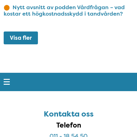
Nytt avsnitt av podden Vårdfrågan – vad
kostar ett högkostnadsskydd i tandvården?
Visa fler
Snabblänkar
Sidfot
Kontakta oss
Telefon
011 - 18 54 50