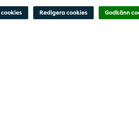
 cookies
Redigera cookies
Godkänn co
Boka tid
g i trevlig miljö. Vi är måna om att ständigt utveckla os
ienter bästa möjliga vård.