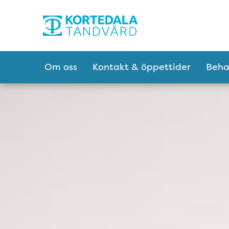
Tillgänglighetsmeny
Huvudmeny
Om oss
Kontakt & öppettider
Beha
Kortedala Tandvår