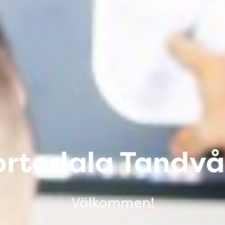
ortedala Tandvå
Välkommen!