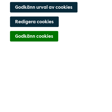
Godkänn urval av cookies
Redigera cookies
Navigering för Kont
Godkänn cookies
018-617 68 70
Lista dig
Hitta hit
Kontaktfält
Välkommen till
Margarethahemmet vårdcentral
OBS! Vi har ingen drop-in för
blodprovstagning mellan 22 juni - 14