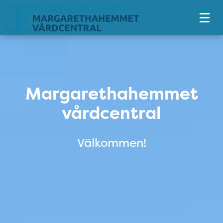
Tillgänglighetsmeny
Margarethahemmet vårdcent
Margarethahemmet
vårdcentral
Välkommen!