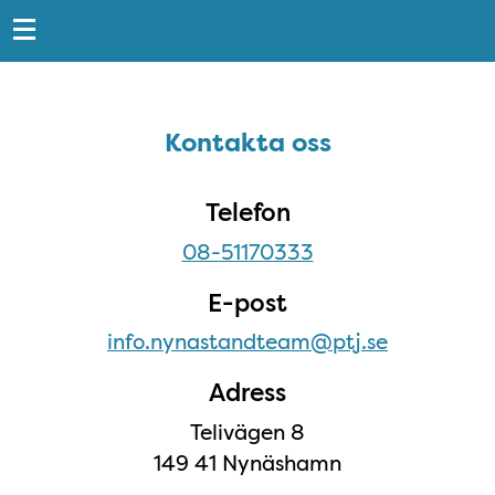
Snabblänkar
Sidfot
Kontakta oss
Kontakta oss
Telefon
08-51170333
E-post
info.nynastandteam@ptj.se
Adress
Telivägen 8
149 41 Nynäshamn