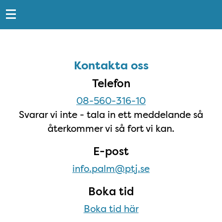
Snabblänkar
Sidfot
Kontakta oss
Kontakta oss
Telefon
08-560-316-10
Svarar vi inte - tala in ett meddelande så
återkommer vi så fort vi kan.
E-post
info.palm@ptj.se
Boka tid
Boka tid här