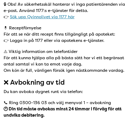
🔒 Obs! Av säkerhetsskäl hanterar vi inga patientärenden via
e-post. Använd 1177:s e-tjänster för detta.
👉
Sök upp Qvinnolivet via 1177 här
💊 Receptförnyelse
För att se när ditt recept finns tillgängligt på apoteket:
👉 Logga in på 1177 eller via apotekens e-tjänster.
⚠️ Viktig information om telefontider
För att kunna hjälpa alla på bästa sätt har vi ett begränsat
antal samtal vi kan ta emot varje dag.
Om kön är full, vänligen försök igen nästkommande vardag.
❌ Avbokning av tid
Du kan avboka dygnet runt via telefon:
📞 Ring 0300-136 03 och välj menyval 1 – avbokning
🕐 Din tid måste avbokas minst 24 timmar i förväg för att
undvika debitering.