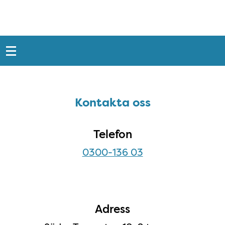
Snabblänkar
Sidfot
Kontakta oss
Kontakta oss
Telefon
0300-136 03
Adress