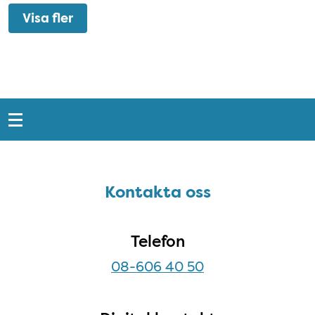
Visa fler
Snabblänkar
Sidfot
Kontakta oss
Kontakta oss
Telefon
08-606 40 50