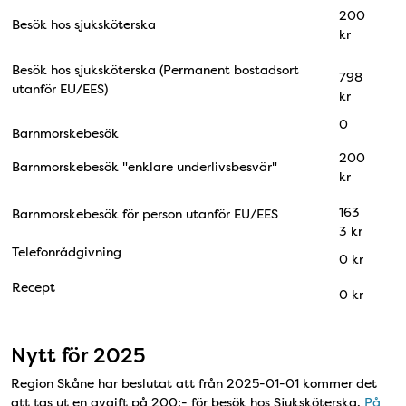
200
Besök hos sjuksköterska
kr
Besök hos sjuksköterska (Permanent bostadsort
798
utanför EU/EES)
kr
0
Barnmorskebesök
200
Barnmorskebesök "enklare underlivsbesvär"
kr
163
Barnmorskebesök för person utanför EU/EES
3 kr
Telefonrådgivning
0 kr
Recept
0 kr
Nytt för 2025
Region Skåne har beslutat att från 2025-01-01 kommer det
att tas ut en avgift på 200:- för besök hos Sjuksköterska.
På