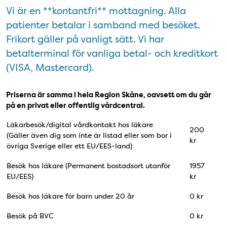
Vi är en **kontantfri** mottagning. Alla
patienter betalar i samband med besöket.
Frikort gäller på vanligt sätt. Vi har
betalterminal för vanliga betal- och kreditkort
(VISA, Mastercard).
Priserna är samma i hela Region Skåne, oavsett om du går
på en privat eller offentlig vårdcentral.
Läkarbesök/digital vårdkontakt hos läkare
200
(Gäller även dig som inte är listad eller som bor i
kr
övriga Sverige eller ett EU/EES-land)
Besök hos läkare (Permanent bostadsort utanför
1957
EU/EES)
kr
Besök hos läkare för barn under 20 år
0 kr
Besök på BVC
0 kr