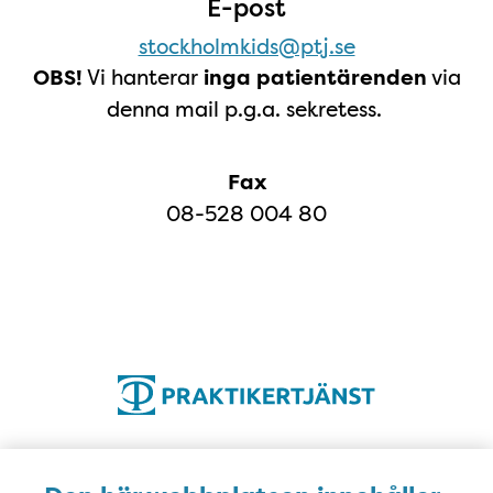
E-post
stockholmkids@ptj.se
Vi hanterar
via
OBS!
inga patientärenden
denna mail p.g.a. sekretess.
Fax
08-528 004 80
Öppettider
Öppettider