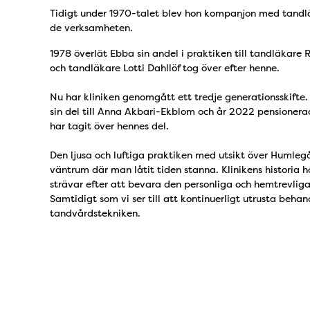
Tidigt under 1970-talet blev hon kompanjon med tandl
de verksamheten.
1978 överlät Ebba sin andel i praktiken till tandläka
och tandläkare Lotti Dahllöf tog över efter henne.
Nu har kliniken genomgått ett tredje generationsskifte.
sin del till Anna Akbari-Ekblom och år 2022 pensionerad
har tagit över hennes del.
Den ljusa och luftiga praktiken med utsikt över Humle
väntrum där man låtit tiden stanna. Klinikens historia 
strävar efter att bevara den personliga och hemtrevliga
Samtidigt som vi ser till att kontinuerligt utrusta be
tandvårdstekniken.