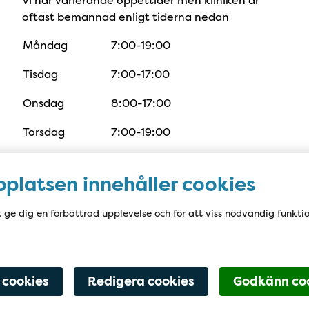
Vi har varierande öppettider men kliniken är
oftast bemannad enligt tiderna nedan
Måndag
7:00-19:00
Tisdag
7:00-17:00
Onsdag
8:00-17:00
Torsdag
7:00-19:00
Fredag
8:00-16:00
platsen innehåller cookies
t ge dig en förbättrad upplevelse och för att viss nödvändig funkti
 cookies
Redigera cookies
Godkänn co