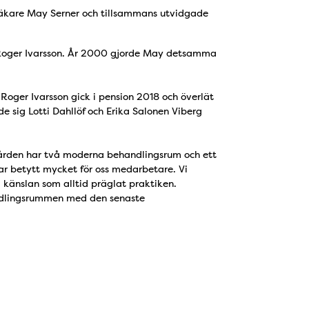
äkare May Serner och tillsammans utvidgade
re Roger Ivarsson. År 2000 gjorde May detsamma
 Roger Ivarsson gick i pension 2018 och överlät
e sig Lotti Dahllöf och Erika Salonen Viberg
gården har två moderna behandlingsrum och ett
har betytt mycket för oss medarbetare. Vi
 känslan som alltid präglat praktiken.
handlingsrummen med den senaste