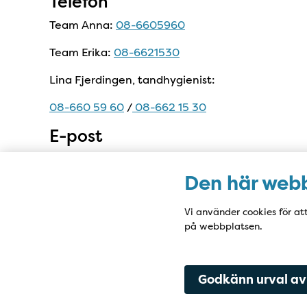
Telefon
Team Anna:
08-6605960
Team Erika:
08-6621530
Lina Fjerdingen, tandhygienist:
08-660 59 60
/
08-662 15 30
E-post
sturetandlakarna@ptj.se
Den här webb
Adress
c/o Dentsmile, Kungsgatan 37, våning 4
Vi använder cookies för at
på webbplatsen.
111 56 Stockholm
Godkänn urval av