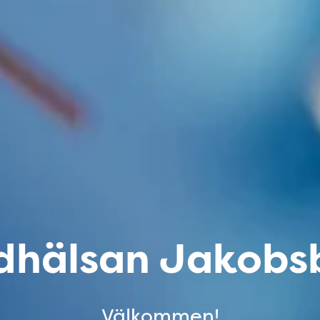
dhälsan Jakobs
Välkommen!