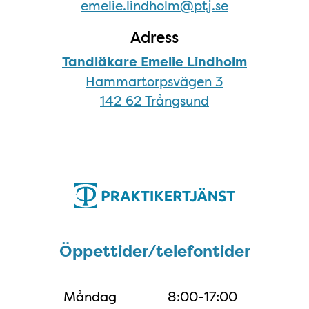
emelie.lindholm@ptj.se
Adress
Tandläkare Emelie Lindholm
Hammartorpsvägen 3
142 62 Trångsund
Öppettider/telefontider
Öppettider/telefontider
Måndag
8:00-17:00