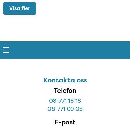
Visa fler
Snabblänkar
Sidfot
Kontakta oss
Kontakta oss
Telefon
08-771 18 18
08-771 09 05
E-post