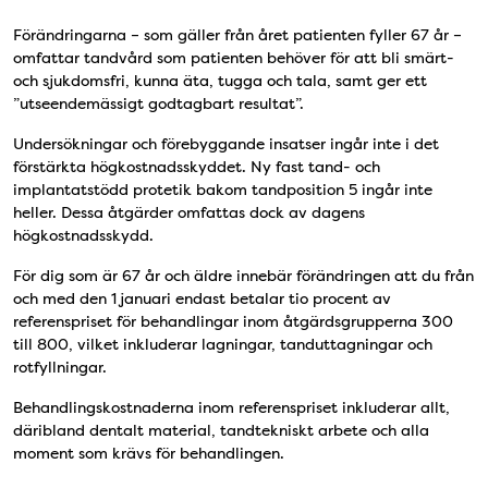
Förändringarna – som gäller från året patienten fyller 67 år –
omfattar tandvård som patienten behöver för att bli smärt-
och sjukdomsfri, kunna äta, tugga och tala, samt ger ett
”utseendemässigt godtagbart resultat”.
Undersökningar och förebyggande insatser ingår inte i det
förstärkta högkostnadsskyddet. Ny fast tand- och
implantatstödd protetik bakom tandposition 5 ingår inte
heller. Dessa åtgärder omfattas dock av dagens
högkostnadsskydd.
För dig som är 67 år och äldre innebär förändringen att du från
och med den 1 januari endast betalar tio procent av
referenspriset för behandlingar inom åtgärdsgrupperna 300
till 800, vilket inkluderar lagningar, tanduttagningar och
rotfyllningar.
Behandlingskostnaderna inom referenspriset inkluderar allt,
däribland dentalt material, tandtekniskt arbete och alla
moment som krävs för behandlingen.