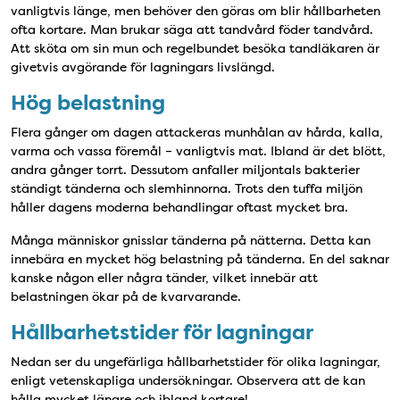
vanligtvis länge, men behöver den göras om blir hållbarheten
ofta kortare. Man brukar säga att tandvård föder tandvård.
Att sköta om sin mun och regelbundet besöka tandläkaren är
givetvis avgörande för lagningars livslängd.
Hög belastning
Flera gånger om dagen attackeras munhålan av hårda, kalla,
varma och vassa föremål – vanligtvis mat. Ibland är det blött,
andra gånger torrt. Dessutom anfaller miljontals bakterier
ständigt tänderna och slemhinnorna. Trots den tuffa miljön
håller dagens moderna behandlingar oftast mycket bra.
Många människor gnisslar tänderna på nätterna. Detta kan
innebära en mycket hög belastning på tänderna. En del saknar
kanske någon eller några tänder, vilket innebär att
belastningen ökar på de kvarvarande.
Hållbarhetstider för lagningar
Nedan ser du ungefärliga hållbarhetstider för olika lagningar,
enligt vetenskapliga undersökningar. Observera att de kan
hålla mycket längre och ibland kortare!