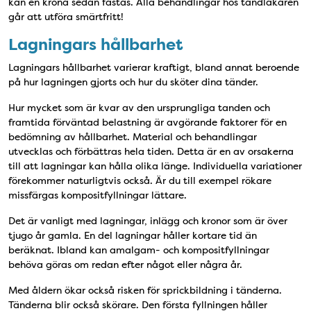
kan en krona sedan fästas. Alla behandlingar hos tandläkaren
går att utföra smärtfritt!
Lagningars hållbarhet
Lagningars hållbarhet varierar kraftigt, bland annat beroende
på hur lagningen gjorts och hur du sköter dina tänder.
Hur mycket som är kvar av den ursprungliga tanden och
framtida förväntad belastning är avgörande faktorer för en
bedömning av hållbarhet. Material och behandlingar
utvecklas och förbättras hela tiden. Detta är en av orsakerna
till att lagningar kan hålla olika länge. Individuella variationer
förekommer naturligtvis också. Är du till exempel rökare
missfärgas kompositfyllningar lättare.
Det är vanligt med lagningar, inlägg och kronor som är över
tjugo år gamla. En del lagningar håller kortare tid än
beräknat. Ibland kan amalgam- och kompositfyllningar
behöva göras om redan efter något eller några år.
Med åldern ökar också risken för sprickbildning i tänderna.
Tänderna blir också skörare. Den första fyllningen håller