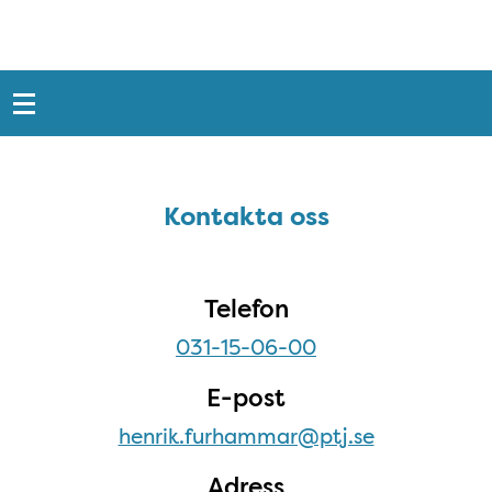
Snabblänkar
Sidfot
Kontakta oss
Kontakta oss
Telefon
031-15-06-00
E-post
henrik.furhammar@ptj.se
Adress