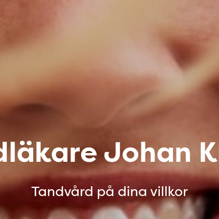
dläkare Johan K
Tandvård på dina villkor