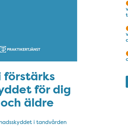
 förstärks
ddet för dig
 och äldre
tnadsskyddet i tandvården