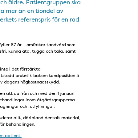
 och äldre. Patientgruppen ska
la mer än en tiondel av
kets referenspris för en rad
fyller 67 år – omfattar tandvård som
sfri, kunna äta, tugga och tala, samt
nte i det förstärkta
tstödd protetik bakom tandposition 5
 av dagens högkostnadsskydd.
en att du från och med den 1 januari
r behandlingar inom åtgärdsgrupperna
agningar och rotfyllningar.
derar allt, däribland dentalt material,
för behandlingen.
om patient.