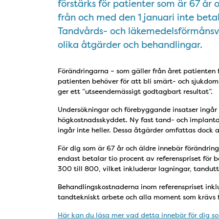
förstärks för patienter som är 67 år
från och med den 1 januari inte beta
Tandvårds- och läkemedelsförmånsver
olika åtgärder och behandlingar.
Förändringarna – som gäller från året patienten 
patienten behöver för att bli smärt- och sjukdom
ger ett ”utseendemässigt godtagbart resultat”.
Undersökningar och förebyggande insatser ingår i
högkostnadsskyddet. Ny fast tand- och implanta
ingår inte heller. Dessa åtgärder omfattas dock
För dig som är 67 år och äldre innebär förändring
endast betalar tio procent av referenspriset fö
300 till 800, vilket inkluderar lagningar, tandutt
Behandlingskostnaderna inom referenspriset inklu
tandtekniskt arbete och alla moment som krävs 
Här kan du läsa mer vad detta innebär för dig s