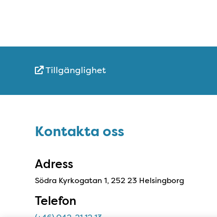
Tillgänglighet
Snabblänkar
Sidfot
Kontakta oss
Kontakta oss
Adress
Södra Kyrkogatan 1, 252 23 Helsingborg
Telefon