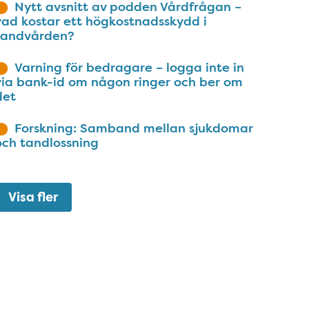
Nytt avsnitt av podden Vårdfrågan –
vad kostar ett högkostnadsskydd i
tandvården?
Varning för bedragare – logga inte in
via bank-id om någon ringer och ber om
det
Forskning: Samband mellan sjukdomar
och tandlossning
Visa fler