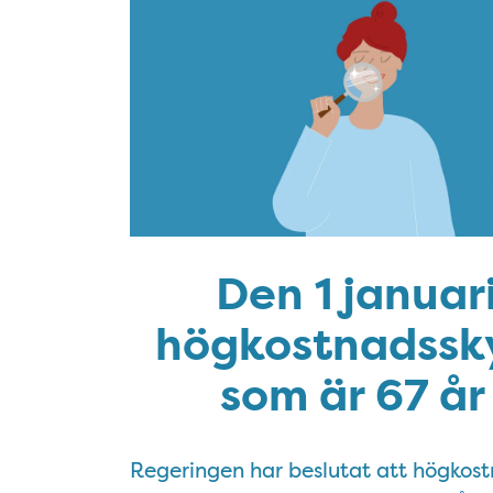
Den 1 januari
högkostnadssky
som är 67 år
Regeringen har beslutat att högkos