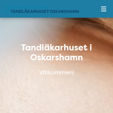
Tillgänglighetsmeny
Tandläkarhuset i Oskarshamn
Tandläkarhuset i
Oskarshamn
Välkommen!