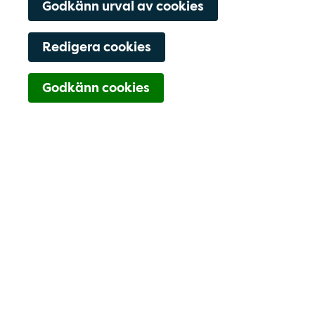
Godkänn urval av cookies
Redigera cookies
Navigering för Kont
Godkänn cookies
0491-109-80
Boka tid
Hitta hit
Kontaktfält
Boka tid