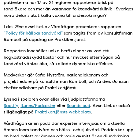
patienterna när 17 av 21 regioner rapporterar brist på
tandläkare och mer än varannan folktandvårdsklinik i Sveriges
norra delar slutat kalla vuxna till undersökningar?
I det 29:e avsnittet av Vårdfrågan presenteras rapporten
”Policy för hållbar tandvård”
som tagits fram av konsultfirman
Ramboll på uppdrag av Praktikertjänst.
Rapporten innehåller unika beräkningar av vad ett
högkostnadsskydd kostar och hur mycket efterfrågan på
tandvård väntas öka, så kallade dynamiska effekter.
Medverkar gör Sofia Nyström, nationalekonom och
projektledare på konsultfirman Ramboll, och Anders Jonsson,
chefstandläkare på Praktikertjänst.
Lyssna i spelaren ovan eller via ljudplattformarna
Spotify
,
Itunes/Podcaster
eller
Soundcloud
. Avsnittet är också
tillgängligt på
Praktikertjänsts webbplats
.
Vårdfrågan är en podd där experter intervjuas om aktuella
ämnen inom tandvård och hälso- och sjukvård. Podden tar upp
en bred palett av ämnen och varje avsnitt är en djupdykning