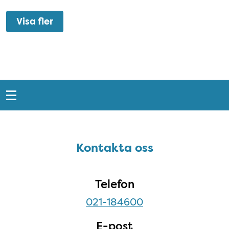
Visa fler
Snabblänkar
Sidfot
Kontakta oss
Kontakta oss
Telefon
021-184600
E-post