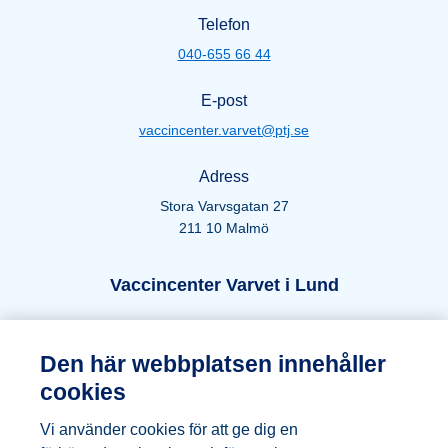
Telefon
040-655 66 44
E-post
vaccincenter.varvet@ptj.se
Adress
Stora Varvsgatan 27
211 10 Malmö
Öppettider Lund
Vaccincenter Varvet i Lund
Telefon
Den här webbplatsen innehåller
046-271 66 44
cookies
E-post
Vi använder cookies för att ge dig en
vaccincenter.varvet@ptj.se