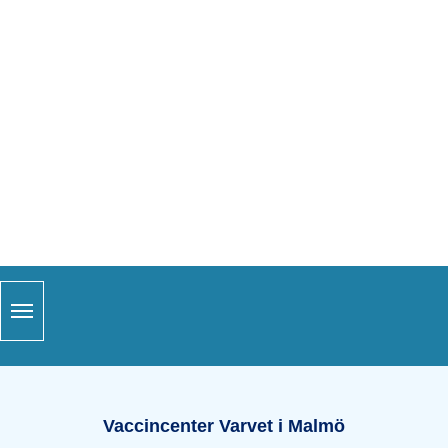
Snabblänkar
Sidfot
Öppettider Varvet i Malmö
Vaccincenter Varvet i Malmö