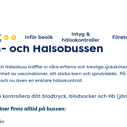
&
Intyg &
Inför besök
Föret
s
hälsokontroller
n- och Hälsobussen
ch Hälsobuss träffar ni våra erfarna och trevliga sjuksköte
nhet av vaccinationer, att sticka barn och spruträdda. På
r och nu även en enklare hälsokontroll.
 kontrollera ditt blodtryck, blodsocker och Hb (jär
ner finns alltid på bussen:
in