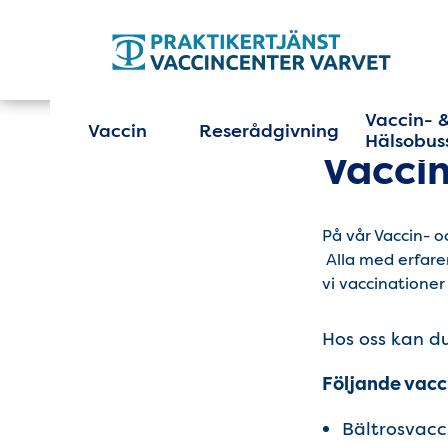
Tillgänglighetsmeny
Huvudmeny
Vaccin- 
Vaccin
Reserådgivning
Hälsobus
Vacci
På vår Vaccin- o
Alla med erfare
vi vaccinatione
Hos oss kan du
Följande vacci
Bältrosvacc