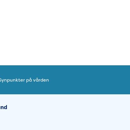
Synpunkter på vården
Lund
und