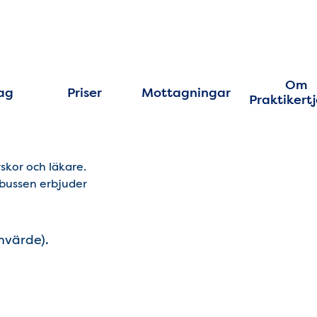
Om
ag
Priser
Mottagningar
Praktikert
rskor och läkare.
 bussen erbjuder
nvärde).