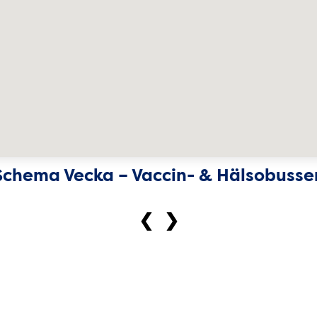
Schema Vecka – Vaccin- & Hälsobusse
❮
❯