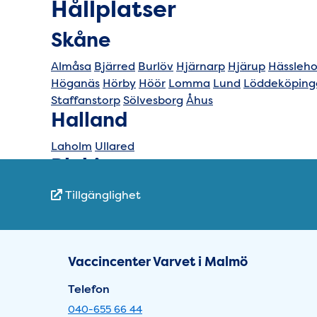
Hållplatser
Hållplatser
Skåne
Almåsa
Bjärred
Burlöv
Hjärnarp
Hjärup
Hässleh
Höganäs
Hörby
Höör
Lomma
Lund
Löddeköping
Staffanstorp
Sölvesborg
Åhus
Halland
Laholm
Ullared
Blekinge
Karlshamn
Tillgänglighet
Snabblänkar
Småland
Älmhult
Sidfot
Öppettider Varvet i 
Vaccincenter Varvet i Malmö
Telefon
040-655 66 44