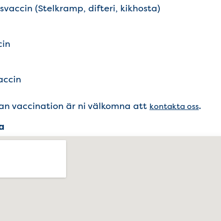
vaccin (Stelkramp, difteri, kikhosta)
cin
accin
an vaccination är ni välkomna att
.
kontakta oss
a