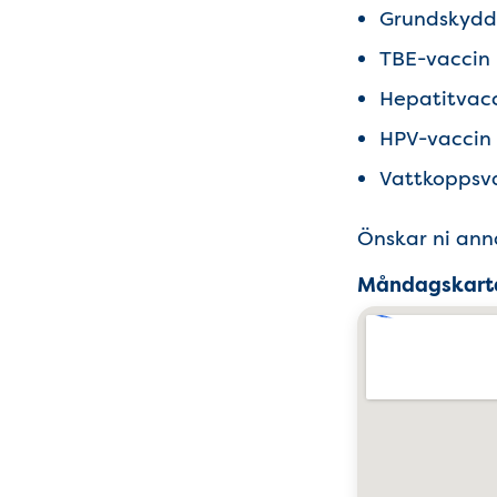
Grundskydds
TBE-vaccin
Hepatitvac
HPV-vaccin
Vattkoppsv
Önskar ni ann
Måndagskart