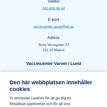
Telefon
040-655 66 44
E-post
vaccincenter.varvet@ptj.se
Adress
Stora Varvsgatan 27
211 10 Malmö
Öppettider Lund
Vaccincenter Varvet i Lund
Telefon
Den här webbplatsen innehåller
046-271 66 44
cookies
E-post
Vi använder cookies för att ge dig en
vaccincenter.varvet@ptj.se
förbättrad upplevelse och för att viss