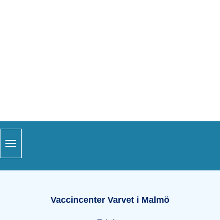
Snabblänkar
Sidfot
Öppettider Varvet i Malmö
Vaccincenter Varvet i Malmö