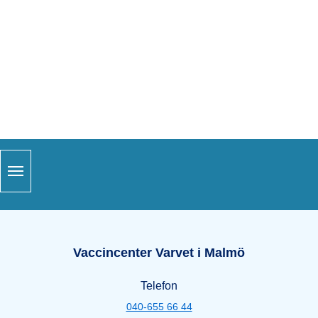
Snabblänkar
Sidfot
Öppettider Varvet i Malmö
Vaccincenter Varvet i Malmö
Telefon
040-655 66 44