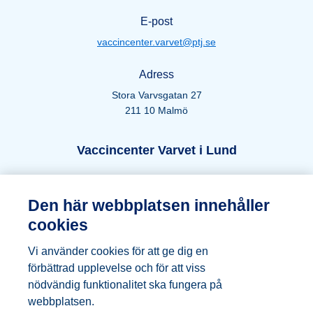
E-post
vaccincenter.varvet@ptj.se
Adress
Stora Varvsgatan 27
211 10 Malmö
Öppettider Lund
Vaccincenter Varvet i Lund
Telefon
Den här webbplatsen innehåller
046-271 66 44
cookies
E-post
Vi använder cookies för att ge dig en
vaccincenter.varvet@ptj.se
förbättrad upplevelse och för att viss
nödvändig funktionalitet ska fungera på
Adress
webbplatsen.
Kung Oskars väg 19