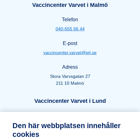
Öppettider Varvet i Malmö
Vaccincenter Varvet i Malmö
Telefon
040-655 66 44
E-post
vaccincenter.varvet@ptj.se
Adress
Stora Varvsgatan 27
211 10 Malmö
Öppettider Lund
Vaccincenter Varvet i Lund
Telefon
Den här webbplatsen innehåller
046-271 66 44
cookies
E-post