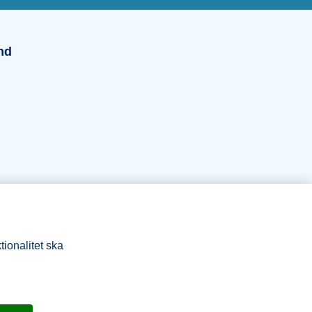
und
nd
tionalitet ska