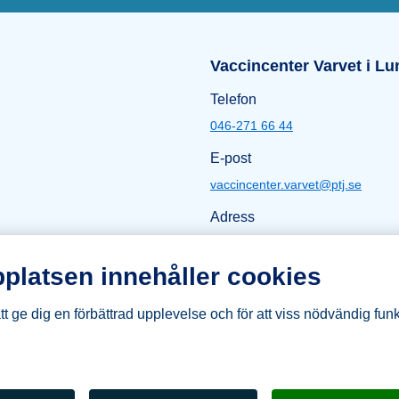
lmö
Öppettider L
Vaccincenter Varvet i Lu
Telefon
046-271 66 44
E-post
vaccincenter.varvet@ptj.se
Adress
Kung Oskars väg 19
222 35 Lund
platsen innehåller cookies
Karta Lund
t ge dig en förbättrad upplevelse och för att viss nödvändig funk