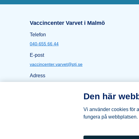
Sidfot
Öppettider Varvet i Ma
Vaccincenter Varvet i Malmö
Telefon
040-655 66 44
E-post
vaccincenter.varvet@ptj.se
Adress
Stora Varvsgatan 27
211 10 Malmö
Den här webb
Karta Varvet
Vi använder cookies för at
fungera på webbplatsen.
Logga PTJ