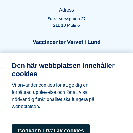
Adress
Stora Varvsgatan 27
211 10 Malmö
Öppettider Lund
Vaccincenter Varvet i Lund
Telefon
Den här webbplatsen innehåller
046-271 66 44
cookies
E-post
Vi använder cookies för att ge dig en
vaccincenter.varvet@ptj.se
förbättrad upplevelse och för att viss
nödvändig funktionalitet ska fungera på
Adress
webbplatsen.
Kung Oskars väg 19
222 35 Lund
Godkänn urval av cookies