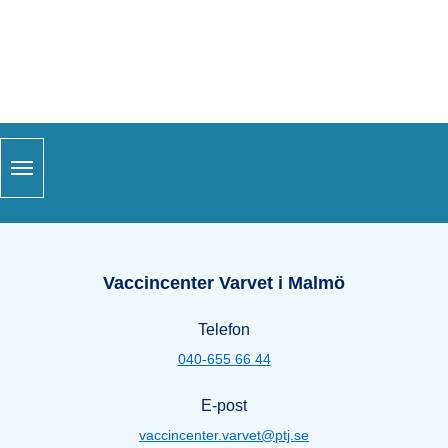
Snabblänkar
Sidfot
Öppettider Varvet i Malmö
Vaccincenter Varvet i Malmö
Telefon
040-655 66 44
E-post
vaccincenter.varvet@ptj.se