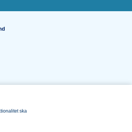
und
nd
tionalitet ska