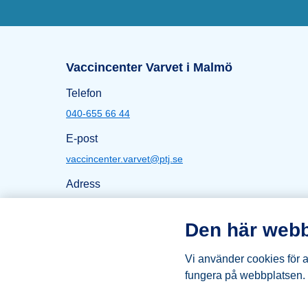
Snabblänkar
Sidfot
Öppettider Varvet i Ma
Vaccincenter Varvet i Malmö
Telefon
040-655 66 44
E-post
vaccincenter.varvet@ptj.se
Adress
Stora Varvsgatan 27
211 10 Malmö
Den här webb
Karta Varvet
Vi använder cookies för at
fungera på webbplatsen.