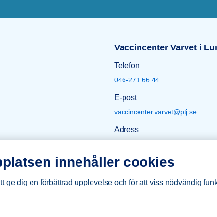
lmö
Öppettider L
Vaccincenter Varvet i Lu
Telefon
046-271 66 44
E-post
vaccincenter.varvet@ptj.se
Adress
Kung Oskars väg 19
222 35 Lund
platsen innehåller cookies
Karta Lund
t ge dig en förbättrad upplevelse och för att viss nödvändig funk