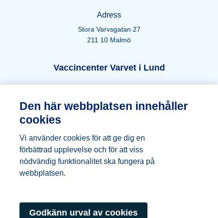
Adress
Stora Varvsgatan 27
211 10 Malmö
Öppettider Lund
Vaccincenter Varvet i Lund
Telefon
Den här webbplatsen innehåller
046-271 66 44
cookies
E-post
Vi använder cookies för att ge dig en
vaccincenter.varvet@ptj.se
förbättrad upplevelse och för att viss
nödvändig funktionalitet ska fungera på
Adress
webbplatsen.
Kung Oskars väg 19
222 35 Lund
Godkänn urval av cookies