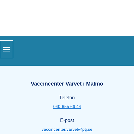
Snabblänkar
Sidfot
Öppettider Varvet i Malmö
Vaccincenter Varvet i Malmö
Telefon
040-655 66 44
E-post
vaccincenter.varvet@ptj.se