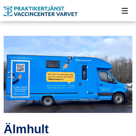
Tillgänglighetsmeny
Älmhult