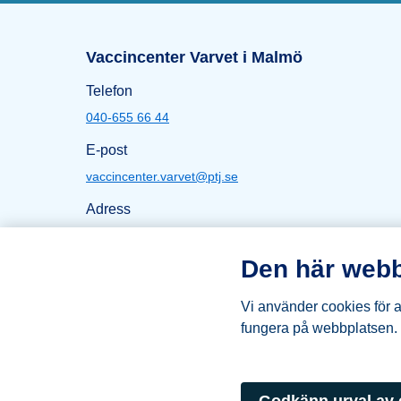
Sidfot
Öppettider Varvet i Ma
Vaccincenter Varvet i Malmö
Telefon
040-655 66 44
E-post
vaccincenter.varvet@ptj.se
Adress
Stora Varvsgatan 27
211 10 Malmö
Den här webb
Karta Varvet
Vi använder cookies för at
fungera på webbplatsen.
Logga PTJ