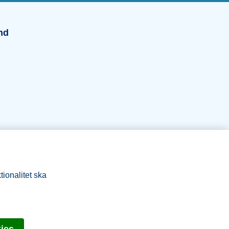
und
nd
tionalitet ska