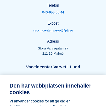
Telefon
040-655 66 44
E-post
vaccincenter.varvet@ptj.se
Adress
Stora Varvsgatan 27
211 10 Malmö
Öppettider Lund
Vaccincenter Varvet i Lund
Telefon
Den här webbplatsen innehåller
046-271 66 44
cookies
E-post
Vi använder cookies för att ge dig en
vaccincenter.varvet@ptj.se