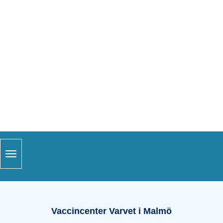
Snabblänkar
Sidfot
Öppettider Varvet i Malmö
Vaccincenter Varvet i Malmö