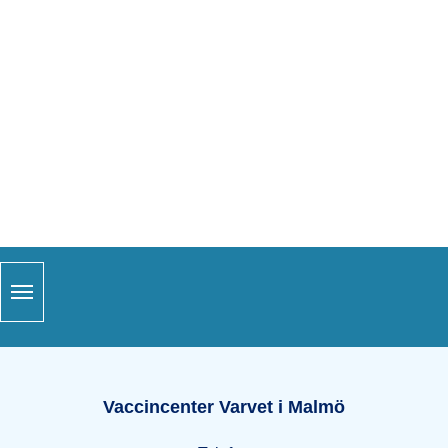
Snabblänkar
Sidfot
Öppettider Varvet i Malmö
Vaccincenter Varvet i Malmö