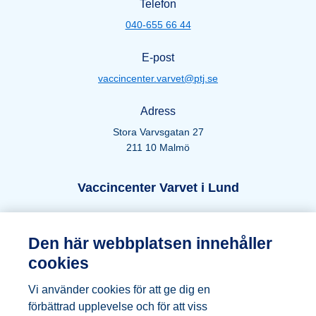
Telefon
040-655 66 44
E-post
vaccincenter.varvet@ptj.se
Adress
Stora Varvsgatan 27
211 10 Malmö
Öppettider Lund
Vaccincenter Varvet i Lund
Telefon
Den här webbplatsen innehåller
046-271 66 44
cookies
E-post
Vi använder cookies för att ge dig en
vaccincenter.varvet@ptj.se
förbättrad upplevelse och för att viss