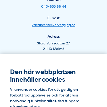
040-655 66 44
E-post
vaccincenter.varvet@ptj.se
Adress
Stora Varvsgatan 27
211 10 Malmö
Öppettider Kung Oskar - Lund
Vaccincenter Varvet i Lund
Den här webbplatsen
Telefon
innehåller cookies
046-271 66 44
Vi använder cookies för att ge dig en
förbättrad upplevelse och för att viss
E-post
nödvändig funktionalitet ska fungera
vaccincenter.varvet@ptj.se
på webbplatsen.