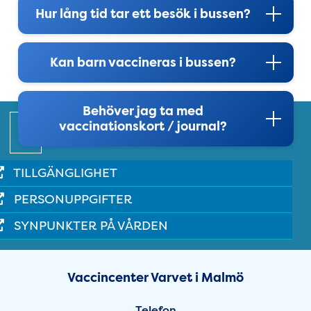
Hur lång tid tar ett besök i bussen?
Kan barn vaccineras i bussen?
Behöver jag ta med
Snabblänkar
vaccinationskort / journal?
TILLGÄNGLIGHET
PERSONUPPGIFTER
SYNPUNKTER PÅ VÅRDEN
Sidfot
Öppettider Varvet i Malmö - 
Vaccincenter Varvet i Malmö
Telefon