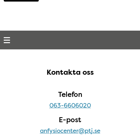
Snabblänkar
Sidfot
Kontakta oss
Kontakta oss
Telefon
063-6606020
E-post
anfysiocenter@ptj.se