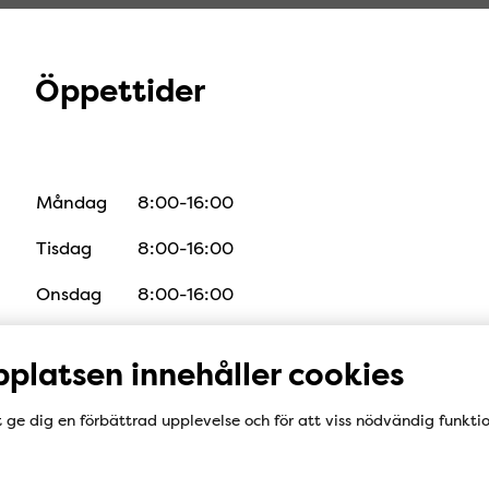
Öppettider
Öppettider
Måndag
8:00-16:00
Tisdag
8:00-16:00
Onsdag
8:00-16:00
Torsdag
8:00-16:00
platsen innehåller cookies
Fredag
8:00-16:00
t ge dig en förbättrad upplevelse och för att viss nödvändig funkti