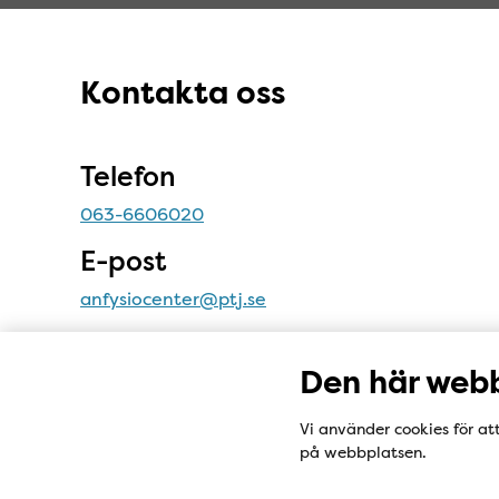
Sidfot
Kontakta oss
Kontakta oss
Telefon
063-6606020
E-post
anfysiocenter@ptj.se
Adress
Den här webb
Infanterigatan 5c
831 32 Östersund
Vi använder cookies för at
på webbplatsen.