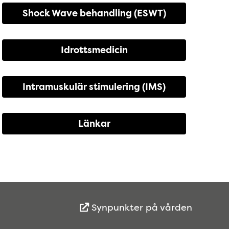
Shock Wave behandling (ESWT)
Idrottsmedicin
Intramuskulär stimulering (IMS)
Länkar
Synpunkter på vården