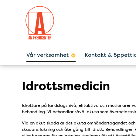
Tillgänglighetsmeny
Huvudmeny
Vår verksamhet
Kontakt & öppetti
Idrottsmedicin
Idrottare på landslagsnivå, elitaktiva och motionärer 
behandling. Vi behandlar såväl akuta som överbelastni
Vid en akut skada är det akuta omhändertagandet och 
skadans läkning och återgång till idrott. Behandlingen
eller bandage för avlastning, övningar för att återställ