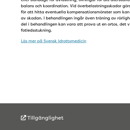
balans och koordination. Vid överbelastningsskador gö
för att hitta eventuella kompensationsmönster som kan
av skadan. I behandlingen ingår även träning av rörligh
del i behandlingen kan vara att prova ut en ortos, det v
fotledsstukning.
Läs mer på Svensk Idrottsmedicin
Tillgänglighet
Snabblänkar