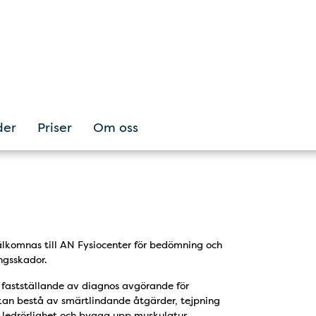
der
Priser
Om oss
välkomnas till AN Fysiocenter för bedömning och
ngsskador.
fastställande av diagnos avgörande för
 kan bestå av smärtlindande åtgärder, tejpning
a ledrörlighet och bygga upp muskulatur,