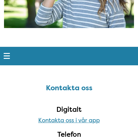
Snabblänkar
Sidfot
Kontakta oss
Kontakta oss
Digitalt
Kontakta oss i vår app
Telefon