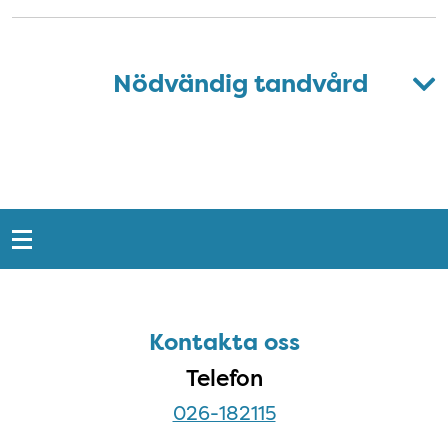
Nödvändig tandvård
Snabblänkar
Sidfot
Kontakta oss
Kontakta oss
Telefon
026-182115