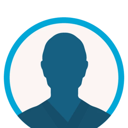
Vi som arbetar i det orangea teame
Bild: Koosha Amirzadeh