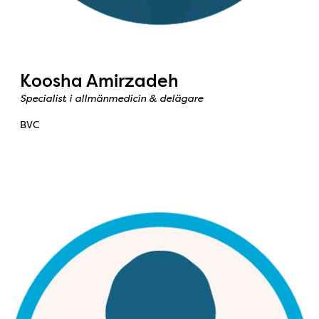
Koosha Amirzadeh
Specialist i allmänmedicin & delägare
BVC
Bild: Ylva Samuelsson