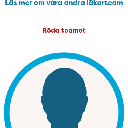
Läs mer om våra andra läkarteam
Läs mer om våra andra läkarteam
Röda teamet
Röda teamet