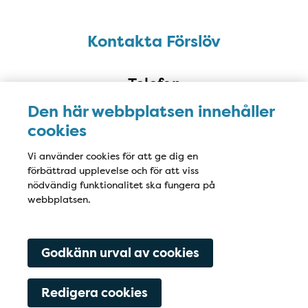
Kontakta Förslöv
Kontakta Förslöv
Telefon
0431-45 03 42
Den här webbplatsen innehåller
cookies
E-post
Vi använder cookies för att ge dig en
bjaretandforslov@ptj.se
förbättrad upplevelse och för att viss
nödvändig funktionalitet ska fungera på
Adress
webbplatsen.
Mercurivägen 1 A
269 72 Förslöv
Godkänn urval av cookies
Redigera cookies